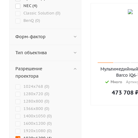
NEC (
4
)
Classic Solution (
0
)
BenQ (
0
)
Sony (
17
)
LG (
0
)
Форм-фактор
Samsung (
0
)
EIKI (
8
)
Тип объектива
Abira (
0
)
Acer (
0
)
Разрешение
Мультимедийный
Ancomp (
7
)
Barco iQ6
проектора
AnTouch (
0
)
Много
Артику
1024x768 (
0
)
Appotronics (
1
)
473 708
1280x720 (
0
)
ASK Proxima (
0
)
1280x800 (
0
)
AVANZA (
0
)
1366x800 (
0
)
Barco (
4
)
1400x1050 (
0
)
Cactus (
0
)
1600x1200 (
0
)
Diello (
9
)
1920x1080 (
0
)
Digital Projection (
0
)