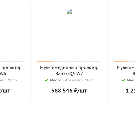
 проектор
Мультимедийный проектор
Мультим
-W6
Barco iQ6-W7
B
л: 129332
Много
Артикул: 129333
Мно
₽
/шт
568 546
₽
/шт
1 2