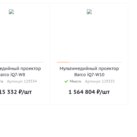
едийный проектор
Мультимедийный проектор
arco iQ7-W8
Barco iQ7-W10
го
Артикул: 129334
Много
Артикул: 129335
15 332
₽
/шт
1 564 804
₽
/шт