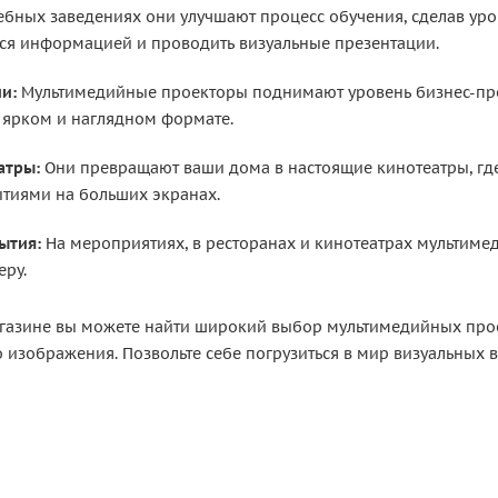
ебных заведениях они улучшают процесс обучения, сделав ур
ься информацией и проводить визуальные презентации.
и:
Мультимедийные проекторы поднимают уровень бизнес-пре
 ярком и наглядном формате.
атры:
Они превращают ваши дома в настоящие кинотеатры, гд
тиями на больших экранах.
ытия:
На мероприятиях, в ресторанах и кинотеатрах мультим
еру.
газине вы можете найти широкий выбор мультимедийных прое
 изображения. Позвольте себе погрузиться в мир визуальных 