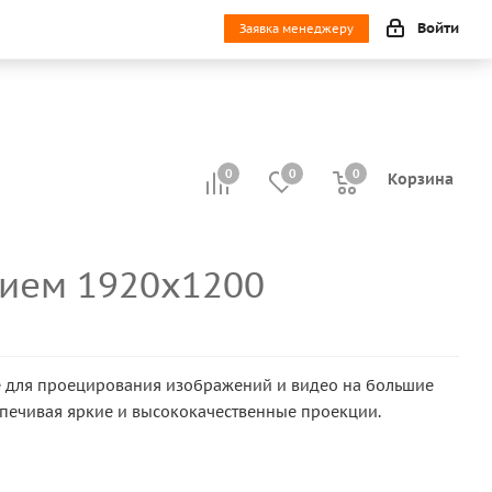
Войти
Заявка менеджеру
0
0
0
0
Корзина
нием 1920x1200
е для проецирования изображений и видео на большие
спечивая яркие и высококачественные проекции.