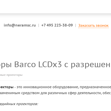
info@neramsc.ru
|
+7 495 223-38-09
|
Заказать звонок
оры Barco LCDx3 с разреше
ные проекторы
оекторы
- это инновационное оборудование, предназначенно
езаменимым средством для различных сфер деятельности, обе
едийных проекторов: