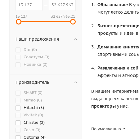
Образование:
В уч
могут легко делит
13 127
32 627 963.21
Бизнес-презентаци
продукты и идеи в
Наши предложения
Домашние киноте
Хит (
0
)
спортивными собы
Советуем (
0
)
Новинка (
0
)
Развлечения и соб
эффекты и атмосф
Производитель
В нашем интернет-ма
SMART (
0
)
выдающееся качество
Mimio (
0
)
проекторы
у нас.
Hitachi (
3
)
Vivitek (
0
)
Christie (
2
)
По умолчанию
Casio (
0
)
Optoma (
4
)