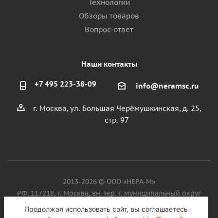
Технологии
Обзоры товаров
Вопрос-ответ
Наши контакты
+7 495 223-38-09
info@neramsc.ru
г. Москва, ул. Большая Черёмушкинская, д. 25,
стр. 97
2013-2026 © ООО «НЕРА-М»
РФ, 117218, г. Москва, вн. тер. г. муниципальный округ
Котловка, ул. Большая Черёмушкинская, д. 25, стр. 97, ИНН
Продолжая использовать сайт, вы соглашаетесь
9718086924, ОГРН 1187746099750