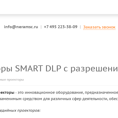
info@neramsc.ru
|
+7 495 223-38-09
|
Заказать звонок
оры SMART DLP с разрешен
ные проекторы
оекторы
- это инновационное оборудование, предназначенно
езаменимым средством для различных сфер деятельности, обе
едийных проекторов: