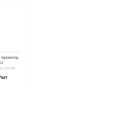
 проектор
12
л: 121718
/шт