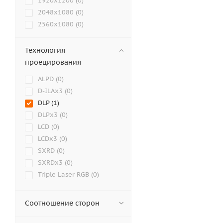
1920x1200 (
0
)
Epson (
0
)
2048x1080 (
0
)
ExellTech (
4
)
2560x1080 (
0
)
GDC (
0
)
2560x1600 (
0
)
Hisense (
0
)
2715x1697 (
0
)
InFocus (
36
)
Технология
3840x2160 (
0
)
JVC (
0
)
проецирования
3840x2400 (
0
)
MAXELL (
0
)
ALPD (
0
)
4096x2160 (
0
)
Mitsubishi Electric (
1
)
D-ILAx3 (
0
)
7680х4320 (
0
)
NexTouch (
0
)
DLP (
1
)
800x480 (
0
)
Panasonic (
0
)
DLPx3 (
0
)
800x600 (
0
)
Ricoh (
2
)
LCD (
0
)
8192x4320 (
0
)
Roly (
0
)
LCDx3 (
0
)
854x480 (
0
)
Sonnoc (
0
)
SXRD (
0
)
ViewScreen (
0
)
SXRDx3 (
0
)
Viewsonic (
15
)
Triple Laser RGB (
0
)
Xgimi (
0
)
Xiaomi (
0
)
Соотношение сторон