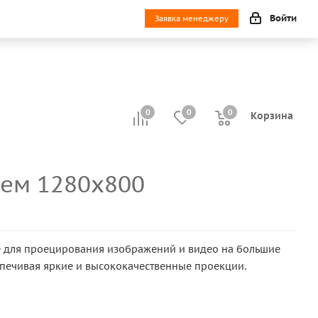
Войти
Заявка менеджеру
0
0
0
0
Корзина
ием 1280x800
е для проецирования изображений и видео на большие
спечивая яркие и высококачественные проекции.