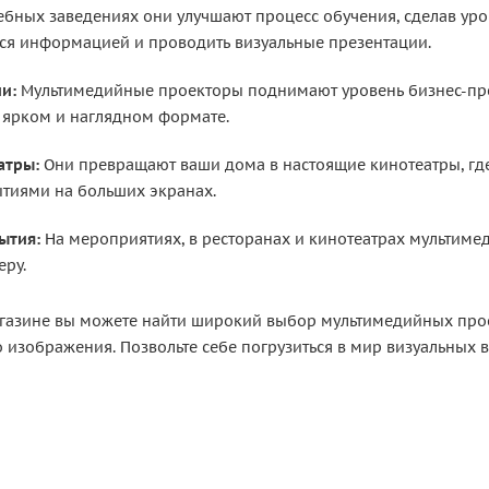
ебных заведениях они улучшают процесс обучения, сделав ур
ься информацией и проводить визуальные презентации.
и:
Мультимедийные проекторы поднимают уровень бизнес-пре
 ярком и наглядном формате.
атры:
Они превращают ваши дома в настоящие кинотеатры, гд
тиями на больших экранах.
ытия:
На мероприятиях, в ресторанах и кинотеатрах мультим
еру.
газине вы можете найти широкий выбор мультимедийных прое
 изображения. Позвольте себе погрузиться в мир визуальных 