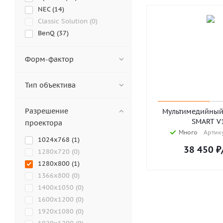
NEC (
14
)
Classic Solution (
0
)
BenQ (
37
)
Sony (
0
)
LG (
0
)
Форм-фактор
Samsung (
0
)
EIKI (
1
)
Тип объектива
Abira (
0
)
Acer (
16
)
Разрешение
Мультимедийный
Ancomp (
0
)
SMART V
проектора
AnTouch (
0
)
Много
Артику
1024x768 (
1
)
Appotronics (
0
)
38 450
₽
1280x720 (
0
)
ASK Proxima (
0
)
1280x800 (
1
)
AVANZA (
0
)
1366x800 (
0
)
Barco (
4
)
1400x1050 (
0
)
Cactus (
0
)
1600x1200 (
0
)
Diello (
0
)
1920x1080 (
0
)
Digital Projection (
0
)