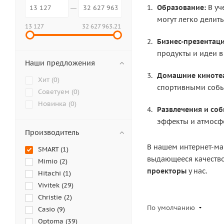
Образование:
В уч
могут легко делит
13 127
32 627 963.21
Бизнес-презентаци
продукты и идеи в
Наши предложения
Домашние киноте
Хит (
0
)
спортивными собы
Советуем (
0
)
Новинка (
0
)
Развлечения и соб
эффекты и атмосф
Производитель
В нашем интернет-ма
SMART (
1
)
выдающееся качество
Mimio (
2
)
проекторы
у нас.
Hitachi (
1
)
Vivitek (
29
)
Christie (
2
)
По умолчанию
Casio (
9
)
Optoma (
39
)