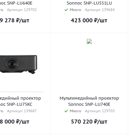
oc SNP-LU640E
Sonnoc SNP-LU551LU
го
Артикул: 129702
Много
Артикул: 139684
9 278
₽
/шт
423 000
₽
/шт
едийный проектор
Мультимедийный проектор
oc SNP-LU75KC
Sonnoc SNP-LU740E
го
Артикул: 139687
Много
Артикул: 129703
8 000
₽
/шт
570 220
₽
/шт