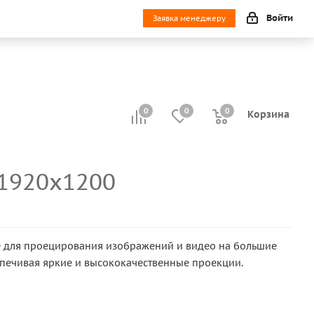
Войти
Заявка менеджеру
0
0
0
0
Корзина
 1920x1200
е для проецирования изображений и видео на большие
спечивая яркие и высококачественные проекции.