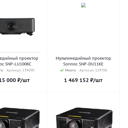
едийный проектор
Мультимедийный проектор
oc SNP-LU100KC
Sonnoc SNP-DU11KE
го
Артикул: 139690
Много
Артикул: 129706
15 000
₽
/шт
1 469 152
₽
/шт