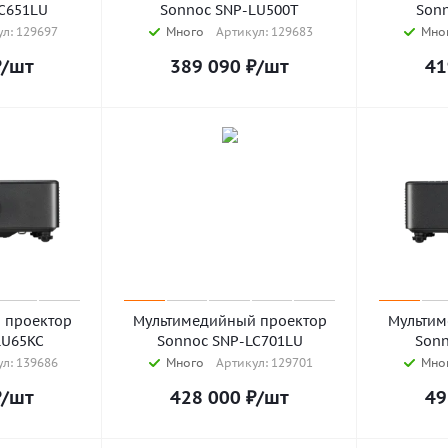
C651LU
Sonnoc SNP-LU500T
Sonn
л: 129697
Много
Артикул: 129683
Мно
₽
/шт
389 090
₽
/шт
41
 проектор
Мультимедийный проектор
Мультим
LU65KC
Sonnoc SNP-LC701LU
Sonn
л: 139686
Много
Артикул: 129701
Мно
₽
/шт
428 000
₽
/шт
49