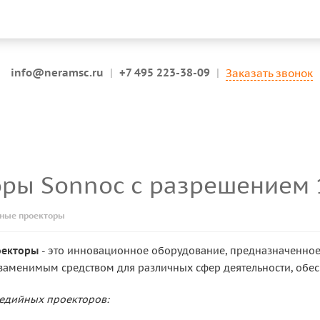
info@neramsc.ru
|
+7 495 223-38-09
|
Заказать звонок
оры Sonnoc с разрешением
ные проекторы
оекторы
- это инновационное оборудование, предназначенно
езаменимым средством для различных сфер деятельности, обе
едийных проекторов: