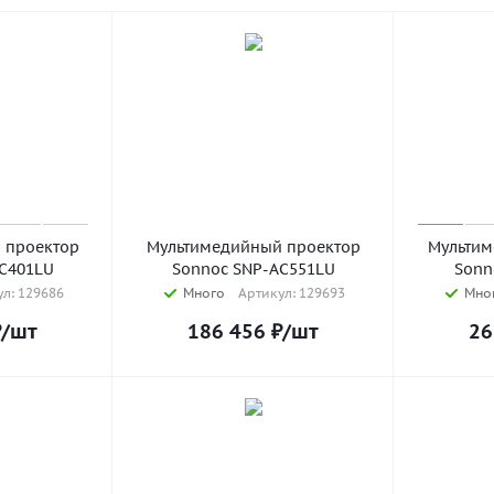
 проектор
Мультимедийный проектор
Мультим
C401LU
Sonnoc SNP-AC551LU
Sonn
л: 129686
Много
Артикул: 129693
Мно
₽
/шт
186 456
₽
/шт
26