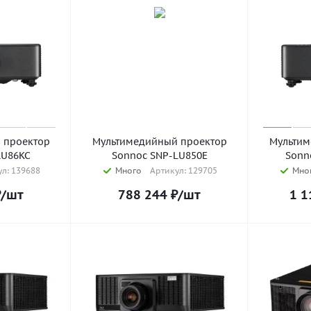
 проектор
Мультимедийный проектор
Мультим
LU86KC
Sonnoc SNP-LU850E
Sonn
л: 139688
Много
Артикул: 129705
Мно
₽
/шт
788 244
₽
/шт
1 1