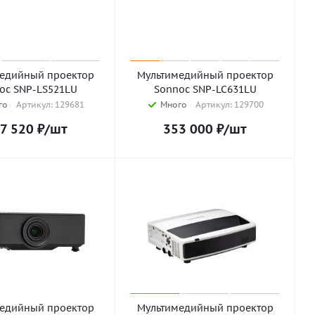
едийный проектор
Мультимедийный проектор
oc SNP-LS521LU
Sonnoc SNP-LC631LU
го
Артикул: 129681
Много
Артикул: 129700
7 520
₽
/шт
353 000
₽
/шт
едийный проектор
Мультимедийный проектор