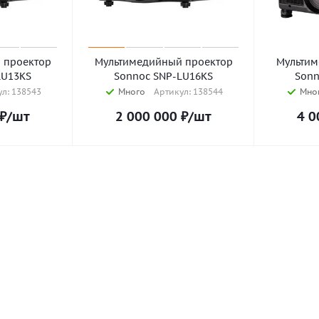
 проектор
Мультимедийный проектор
Мультим
LU13KS
Sonnoc SNP-LU16KS
Sonn
л: 138543
Много
Артикул: 138544
Мно
₽
/шт
2 000 000
₽
/шт
4 0