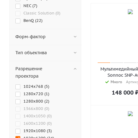
NEC (
7
)
Classic Solution (
0
)
BenQ (
22
)
Sony (
17
)
LG (
5
)
Форм-фактор
Samsung (
0
)
EIKI (
18
)
Тип объектива
Abira (
5
)
Acer (
6
)
Разрешение
Мультимедийный
Ancomp (
7
)
Sonnoc SNP-A
проектора
AnTouch (
0
)
Много
Артику
1024x768 (
5
)
Appotronics (
32
)
148 000
1280x720 (
1
)
ASK Proxima (
0
)
1280x800 (
2
)
AVANZA (
7
)
1366x800 (
0
)
Barco (
54
)
1400x1050 (
0
)
Cactus (
0
)
1600x1200 (
0
)
Diello (
9
)
1920x1080 (
3
)
Digital Projection (
12
)