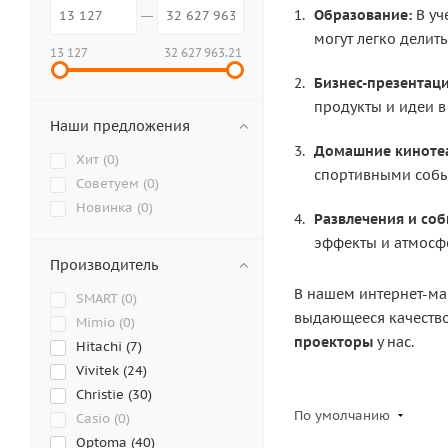
Образование:
В уч
могут легко делит
13 127
32 627 963.21
Бизнес-презентаци
продукты и идеи в
Наши предложения
Домашние киноте
Хит (
0
)
спортивными собы
Советуем (
0
)
Новинка (
0
)
Развлечения и соб
эффекты и атмосф
Производитель
В нашем интернет-ма
SMART (
0
)
выдающееся качество
Mimio (
0
)
проекторы
у нас.
Hitachi (
7
)
Vivitek (
24
)
Christie (
30
)
По умолчанию
Casio (
0
)
Optoma (
40
)