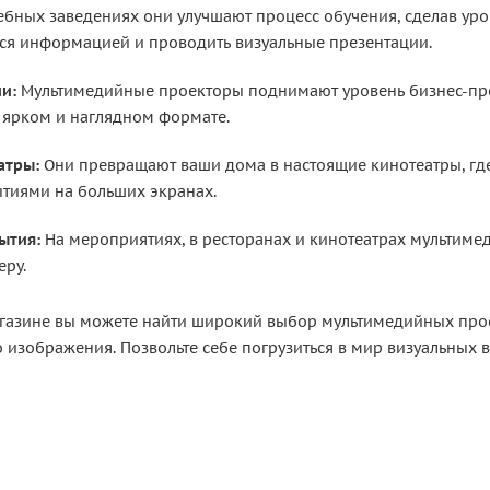
ебных заведениях они улучшают процесс обучения, сделав ур
ься информацией и проводить визуальные презентации.
и:
Мультимедийные проекторы поднимают уровень бизнес-пре
 ярком и наглядном формате.
атры:
Они превращают ваши дома в настоящие кинотеатры, гд
тиями на больших экранах.
ытия:
На мероприятиях, в ресторанах и кинотеатрах мультим
еру.
газине вы можете найти широкий выбор мультимедийных прое
 изображения. Позвольте себе погрузиться в мир визуальных 