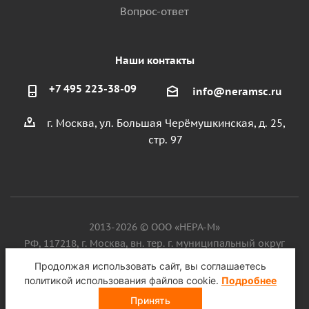
Вопрос-ответ
Наши контакты
+7 495 223-38-09
info@neramsc.ru
г. Москва, ул. Большая Черёмушкинская, д. 25,
стр. 97
2013-2026 © ООО «НЕРА-М»
РФ, 117218, г. Москва, вн. тер. г. муниципальный округ
Котловка, ул. Большая Черёмушкинская, д. 25, стр. 97, ИНН
Продолжая использовать сайт, вы соглашаетесь
9718086924, ОГРН 1187746099750
политикой использования файлов cookie.
Подробнее
Принять