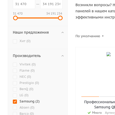
Возникли вопросы? Н
панелей в нашем кат
31 470
34 191 234
эффективными инстру
Наши предложения
По умолчанию
Хит (
0
)
Производитель
Vivitek (
0
)
Flame (
0
)
NEC (
0
)
Prestigio (
0
)
BenQ (
0
)
LG (
0
)
Samsung (
2
)
Профессиональн
Samsung Q
Absen (
0
)
Много
Артику
Barco (
0
)