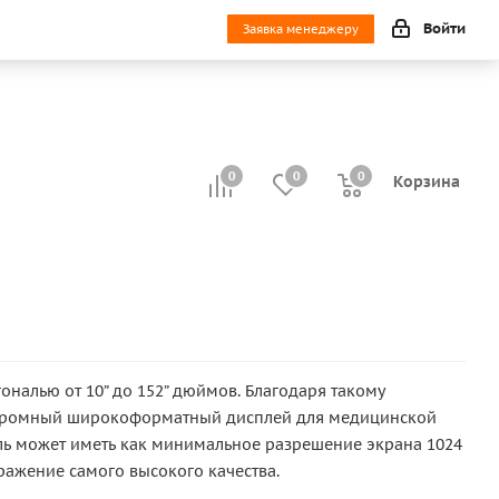
Войти
Заявка менеджеру
0
0
0
0
Корзина
налью от 10” до 152” дюймов. Благодаря такому
 огромный широкоформатный дисплей для медицинской
ель может иметь как минимальное разрешение экрана 1024
ражение самого высокого качества.