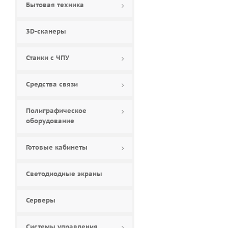
Бытовая техника
84 (
0
)
85 (
11
)
3D-сканеры
86 (
0
)
88 (
0
)
Станки с ЧПУ
90 (
0
)
98 (
8
)
Средства связи
Полиграфическое
оборудование
Готовые кабинеты
Светодиодные экраны
Серверы
Системы управления