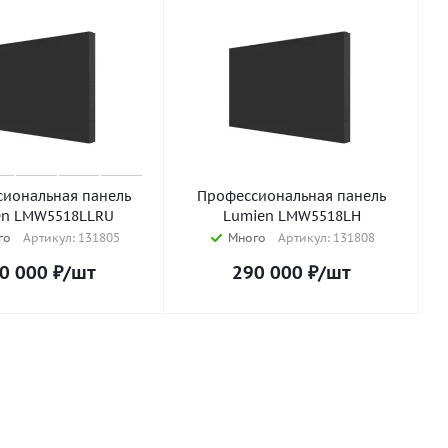
иональная панель
Профессиональная панель
en LMW5518LLRU
Lumien LMW5518LH
го
Артикул: 131805
Много
Артикул: 131808
0 000
₽
/шт
290 000
₽
/шт