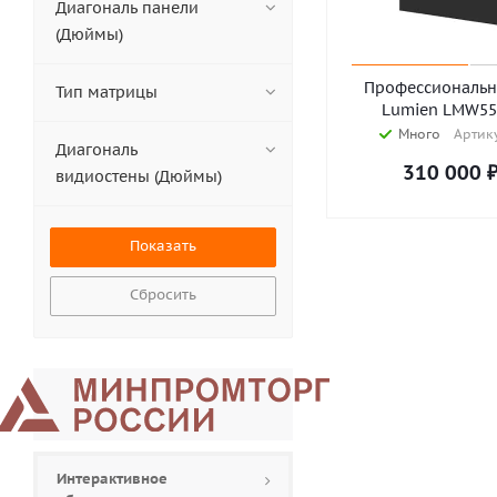
Panasonic (
5
)
Диагональ панели
Philips (
76
)
(Дюймы)
Prestel (
4
)
Sharp (
8
)
Профессиональн
Тип матрицы
Vestel (
4
)
Lumien LMW5
Много
Артику
zFlex (
5
)
Диагональ
310 000
видиостены (Дюймы)
Сбросить
Интерактивное