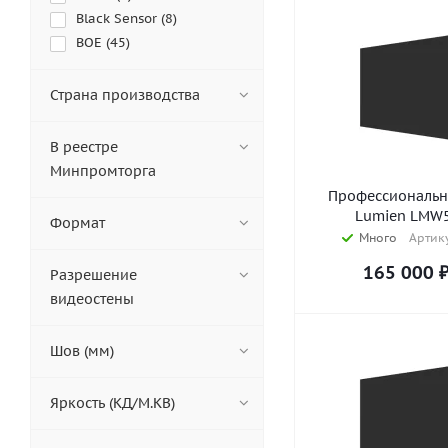
Black Sensor (
8
)
BOE (
45
)
CleverMic (
37
)
Dahua Technology (
8
)
Страна производства
Diello (
14
)
EliteBoard (
41
)
В реестре
EWIN (
7
)
Минпромторга
ExellTech (
18
)
Профессиональн
Geckotouch (
8
)
Lumien LMW5
Формат
HIKVISION (
32
)
Много
Артику
Hisense (
8
)
165 000
Разрешение
IKAR (
33
)
видеостены
iVi Tech (
30
)
LIGA group (
11
)
Шов (мм)
LigaSmart (
30
)
LP Display (
1
)
Яркость (КД/М.КВ)
Lumien (
6
)
NexTouch (
8
)