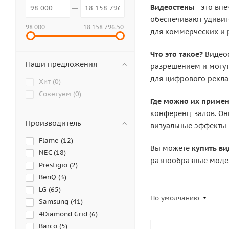
Видеостены
- это вп
обеспечивают удивит
98 000
18 158 796.50
для коммерческих и 
Что это такое?
Видеос
Наши предложения
разрешением и могут
для цифрового рекла
Хит (
0
)
Советуем (
0
)
Где можно их примен
конференц-залов. Он
Производитель
визуальные эффекты 
Flame (
12
)
Вы можете
купить в
NEC (
18
)
разнообразные модел
Prestigio (
2
)
BenQ (
3
)
LG (
65
)
По умолчанию
Samsung (
41
)
4Diamond Grid (
6
)
Barco (
5
)