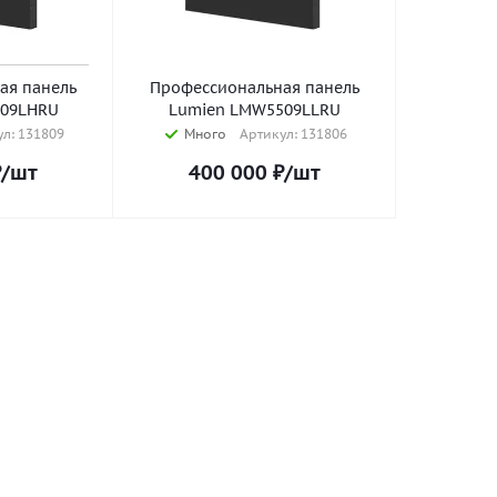
ая панель
Профессиональная панель
509LHRU
Lumien LMW5509LLRU
л: 131809
Много
Артикул: 131806
₽
/шт
400 000
₽
/шт