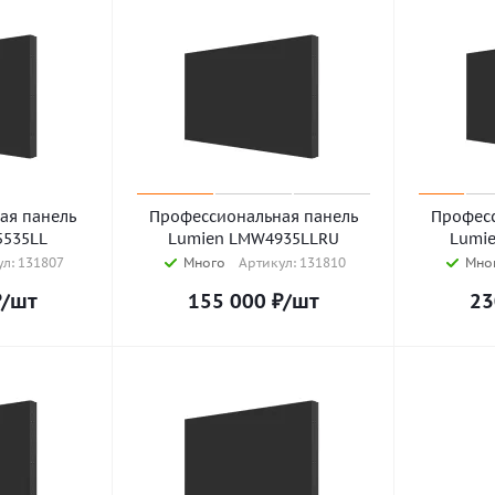
ая панель
Профессиональная панель
Професс
535LL
Lumien LMW4935LLRU
Lumi
л: 131807
Много
Артикул: 131810
Мно
₽
/шт
155 000
₽
/шт
23