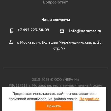
Вопрос-ответ
Наши контакты
+7 495 223-38-09
info@neramsc.ru
г. Москва, ул. Большая Черёмушкинская, д. 25,
стр. 97
2013-2026 © ООО «НЕРА-М»
РФ, 117218, г. Москва, вн. тер. г. муниципальный округ
Котловка, ул. Большая Черёмушкинская, д. 25, стр. 97, ИНН
Продолжая использовать сайт, вы соглашаетесь
9718086924, ОГРН 1187746099750
политикой использования файлов cookie.
Подробнее
Принять