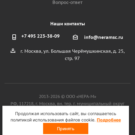
Вопрос-ответ
Наши контакты
+7 495 223-38-09
info@neramsc.ru
г. Москва, ул. Большая Черёмушкинская, д. 25,
стр. 97
2013-2026 © ООО «НЕРА-М»
РФ, 117218, г. Москва, вн. тер. г. муниципальный округ
Котловка, ул. Большая Черёмушкинская, д. 25, стр. 97, ИНН
Продолжая использовать сайт, вы соглашаетесь
9718086924, ОГРН 1187746099750
политикой использования файлов cookie.
Подробнее
Принять