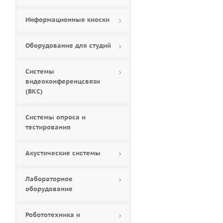
Алма (
42
)
Мироника (
36
)
Информационные киоски
НЕРА (
3
)
Новочеркасская
Оборудование для студий
Фабрика Интерактива
(
29
)
Первая интерактивная
парта (
3
)
Системы
ПРОСИГМА (
4
)
видеоконференцсвязи
(ВКС)
Эмерельд (
3
)
Системы опроса и
тестирования
Акустические системы
Лабораторное
оборудование
Робототехника и