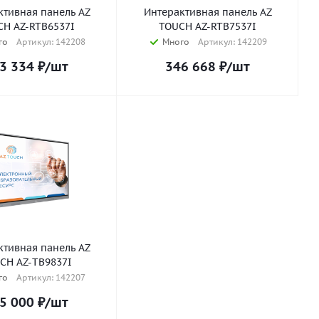
ктивная панель AZ
Интерактивная панель AZ
CH AZ-RTB6537I
TOUCH AZ-RTB7537I
го
Артикул: 142208
Много
Артикул: 142209
3 334
₽
/шт
346 668
₽
/шт
ктивная панель AZ
CH AZ-TB9837I
го
Артикул: 142207
5 000
₽
/шт