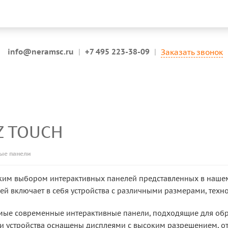
info@neramsc.ru
|
+7 495 223-38-09
|
Заказать звонок
Z TOUCH
ые панели
ким выбором интерактивных панелей представленных в нашем
ей включает в себя устройства с различными размерами, техн
амые современные интерактивные панели, подходящие для обр
Эти устройства оснащены дисплеями с высоким разрешением,