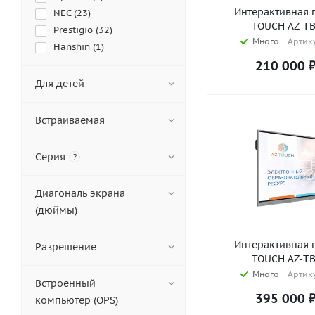
Интерактивная 
NEC (
23
)
TOUCH AZ-TB
Prestigio (
32
)
Много
Артику
Hanshin (
1
)
Classic Solution (
28
)
210 000
BenQ (
32
)
Для детей
LG (
26
)
Samsung (
23
)
Встраиваемая
Interwrite (
20
)
5vid (
7
)
Серия
?
AlfaDispLay (
27
)
AnTouch (
22
)
Диагональ экрана
ASTLab (
5
)
(дюймы)
AV Kompleks (
32
)
Avocor (
6
)
Интерактивная 
Разрешение
AxeTech (
46
)
TOUCH AZ-TB
AZ TOUCH (
7
)
Много
Артику
Встроенный
Black Sensor (
62
)
395 000
компьютер (OPS)
BM GROUP (
21
)