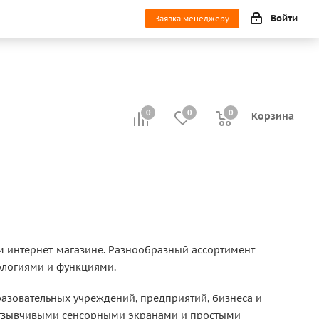
Войти
Заявка менеджеру
0
0
0
0
Корзина
 интернет-магазине. Разнообразный ассортимент
ологиями и функциями.
азовательных учреждений, предприятий, бизнеса и
 отзывчивыми сенсорными экранами и простыми