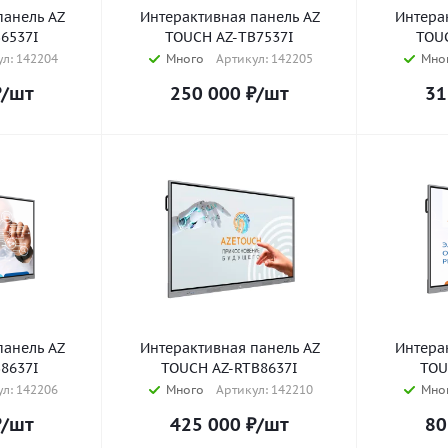
панель AZ
Интерактивная панель AZ
Интера
6537I
TOUCH AZ-TB7537I
TOU
л: 142204
Много
Артикул: 142205
Мно
₽
/шт
250 000
₽
/шт
31
панель AZ
Интерактивная панель AZ
Интера
8637I
TOUCH AZ-RTB8637I
TOU
л: 142206
Много
Артикул: 142210
Мно
₽
/шт
425 000
₽
/шт
80