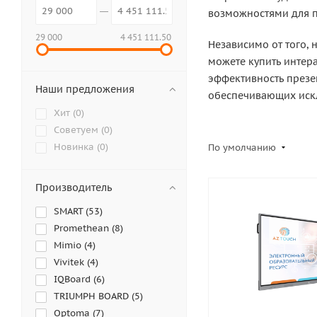
возможностями для п
29 000
4 451 111.50
Независимо от того, 
можете купить интер
эффективность презе
Наши предложения
обеспечивающих искл
Хит (
0
)
Советуем (
0
)
Новинка (
0
)
По умолчанию
Производитель
SMART (
53
)
Promethean (
8
)
Mimio (
4
)
Vivitek (
4
)
IQBoard (
6
)
TRIUMPH BOARD (
5
)
Optoma (
7
)