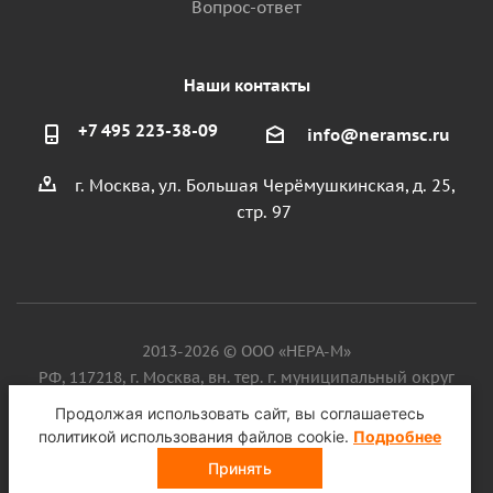
Вопрос-ответ
Наши контакты
+7 495 223-38-09
info@neramsc.ru
г. Москва, ул. Большая Черёмушкинская, д. 25,
стр. 97
2013-2026 © ООО «НЕРА-М»
РФ, 117218, г. Москва, вн. тер. г. муниципальный округ
Котловка, ул. Большая Черёмушкинская, д. 25, стр. 97, ИНН
Продолжая использовать сайт, вы соглашаетесь
9718086924, ОГРН 1187746099750
политикой использования файлов cookie.
Подробнее
Принять