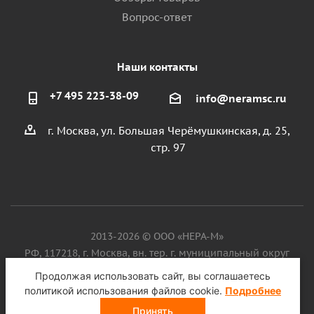
Вопрос-ответ
Наши контакты
+7 495 223-38-09
info@neramsc.ru
г. Москва, ул. Большая Черёмушкинская, д. 25,
стр. 97
2013-2026 © ООО «НЕРА-М»
РФ, 117218, г. Москва, вн. тер. г. муниципальный округ
Котловка, ул. Большая Черёмушкинская, д. 25, стр. 97, ИНН
Продолжая использовать сайт, вы соглашаетесь
9718086924, ОГРН 1187746099750
политикой использования файлов cookie.
Подробнее
Принять