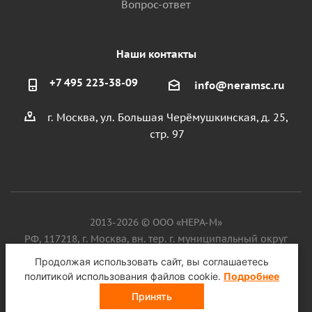
Вопрос-ответ
Наши контакты
+7 495 223-38-09
info@neramsc.ru
г. Москва, ул. Большая Черёмушкинская, д. 25,
стр. 97
2013-2026 © ООО «НЕРА-М»
РФ, 117218, г. Москва, вн. тер. г. муниципальный округ
Котловка, ул. Большая Черёмушкинская, д. 25, стр. 97, ИНН
Продолжая использовать сайт, вы соглашаетесь
9718086924, ОГРН 1187746099750
политикой использования файлов cookie.
Подробнее
Принять