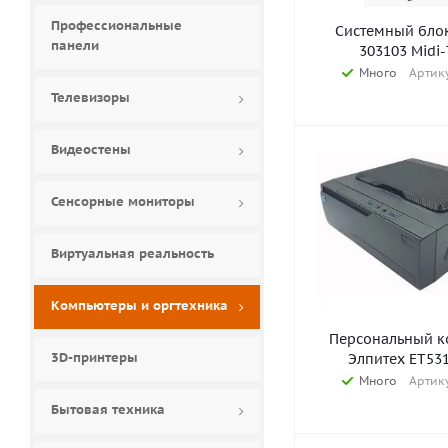
Профессиональные
Системный блок
панели
303103 Midi
Много
Артику
Телевизоры
Видеостены
Сенсорные мониторы
Виртуальная реальность
Компьютеры и оргтехника
Персональный к
3D-принтеры
Элпитех ET53
Много
Артику
Бытовая техника