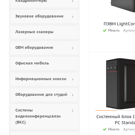
Квадрокоптеры
Звуковое оборудование
ПЭВМ LightCo
Много
Артику
Лазерные сканеры
ОЕМ оборудование
Офисная мебель
Информационные киоски
Оборудование для студий
Системы
видеоконференцсвязи
Системный блок 
(ВКС)
PC Stand
Много
Артику