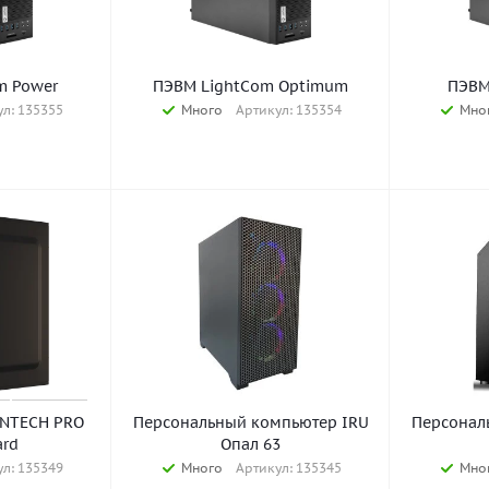
m Power
ПЭВМ LightCom Optimum
ПЭВМ
л: 135355
Много
Артикул: 135354
Мно
INTECH PRO
Персональный компьютер IRU
Персонал
ard
Опал 63
л: 135349
Много
Артикул: 135345
Мно