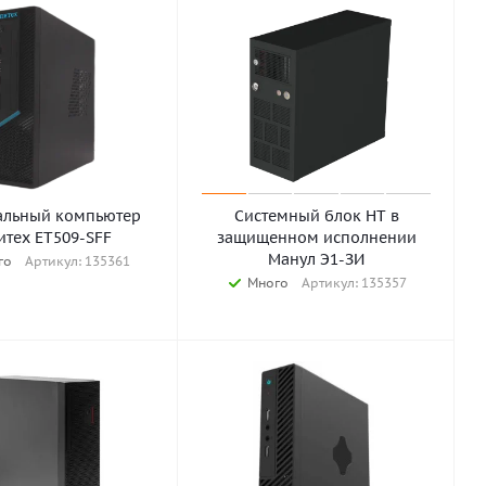
альный компьютер
Системный блок НТ в
итех ET509-SFF
защищенном исполнении
Манул Э1-ЗИ
го
Артикул: 135361
Много
Артикул: 135357