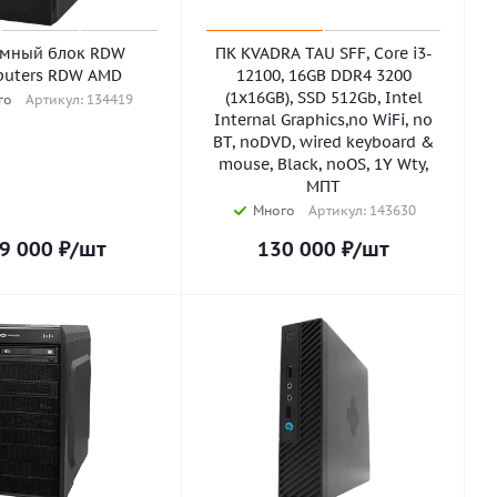
емный блок RDW
ПК KVADRA TAU SFF, Core i3-
uters RDW AMD
12100, 16GB DDR4 3200
(1x16GB), SSD 512Gb, Intel
го
Артикул: 134419
Internal Graphics,no WiFi, no
BT, noDVD, wired keyboard &
mouse, Black, noOS, 1Y Wty,
МПТ
Много
Артикул: 143630
9 000
₽
/шт
130 000
₽
/шт