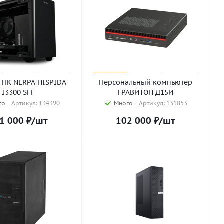
 ПК NERPA HISPIDA
Персональный компьютер
I3300 SFF
ГРАВИТОН Д15И
го
Артикул: 134390
Много
Артикул: 131853
1 000
₽
/шт
102 000
₽
/шт