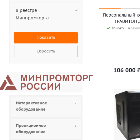
LightCom (
3
)
NERPA (
10
)
В реестре
Персональный к
RDW Computers (
5
)
Минпромторга
ГРАВИТОН 
Rikor (
1
)
Много
Артику
Бештау (
7
)
Гравитон (
12
)
МЦСТ (
1
)
Сбросить
НОРСИ-ТРАНС (
1
)
РАМЭК (
1
)
Элпитех (
8
)
106 000
Интерактивное
оборудование
Проекционное
оборудование