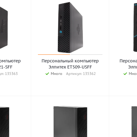
омпьютер
Персональный компьютер
Персон
21-SFF
Элпитех ET509-USFF
Элп
л: 135363
Много
Артикул: 135362
Мно