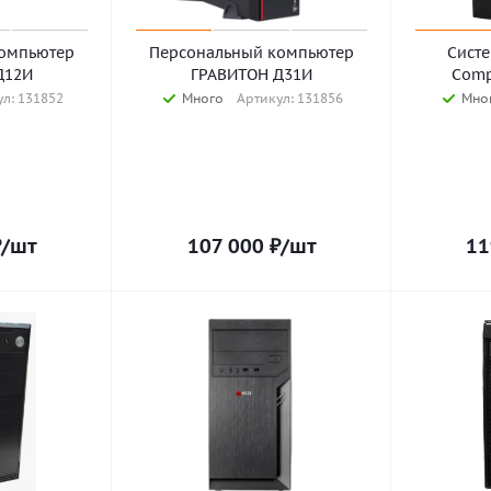
омпьютер
Персональный компьютер
Сист
Д12И
ГРАВИТОН Д31И
Comp
л: 131852
Много
Артикул: 131856
Мно
₽
/шт
107 000
₽
/шт
11