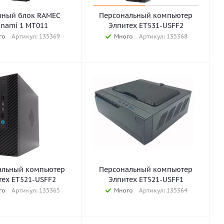
мный блок RAMEC
Персональный компьютер
unami 1 МТ011
Элпитех ET531-USFF2
го
Артикул: 135369
Много
Артикул: 135368
альный компьютер
Персональный компьютер
тех ET521-USFF2
Элпитех ET521-USFF1
го
Артикул: 135365
Много
Артикул: 135364