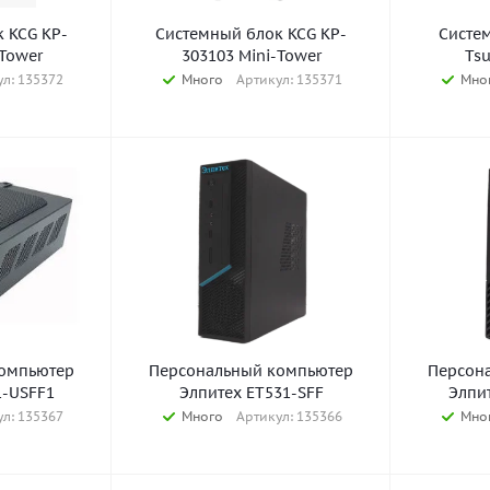
 KCG KP-
Системный блок KCG KP-
Систе
-Tower
303103 Mini-Tower
Ts
л: 135372
Много
Артикул: 135371
Мно
омпьютер
Персональный компьютер
Персон
1-USFF1
Элпитех ET531-SFF
Элпи
л: 135367
Много
Артикул: 135366
Мно