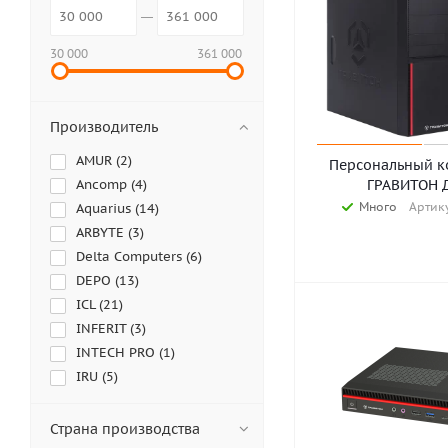
30 000
361 000
Производитель
AMUR (
2
)
Персональный к
Ancomp (
4
)
ГРАВИТОН 
Много
Артику
Aquarius (
14
)
ARBYTE (
3
)
Delta Computers (
6
)
DEPO (
13
)
ICL (
21
)
INFERIT (
3
)
INTECH PRO (
1
)
IRU (
5
)
KCG (
2
)
KVADRA (
7
)
Страна производства