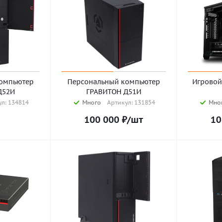
омпьютер
Персональный компьютер
Игровой
Д52И
ГРАВИТОН Д51И
л: 134814
Много
Артикул: 131854
Мно
100 000
₽
/шт
10