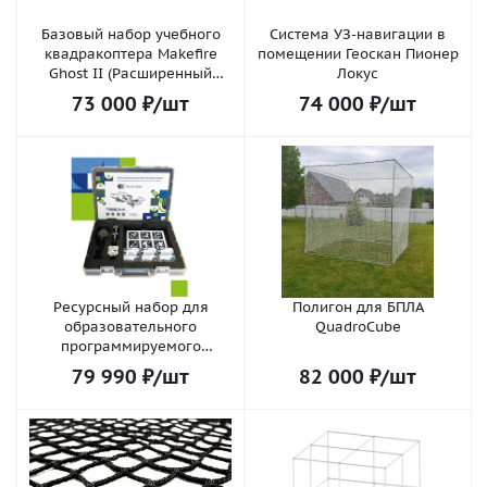
Базовый набор учебного
Система УЗ-навигации в
квадракоптера Makefire
помещении Геоскан Пионер
Ghost II (Расширенный
Локус
комплект)
73 000
₽
/шт
74 000
₽
/шт
Ресурсный набор для
Полигон для БПЛА
образовательного
QuadroCube
программируемого
конструктора БПЛА
79 990
₽
/шт
82 000
₽
/шт
«Пиксель-Вжик»