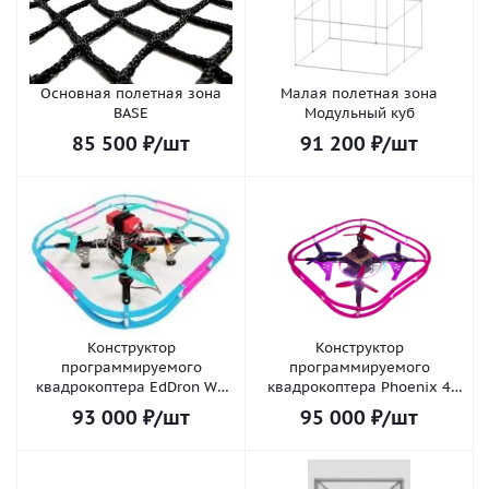
Основная полетная зона
Малая полетная зона
BASE
Модульный куб
85 500
₽
/шт
91 200
₽
/шт
Конструктор
Конструктор
программируемого
программируемого
квадрокоптера EdDron WS
квадрокоптера Phoenix 4
light (без пайки)
Standart комплектация с
93 000
₽
/шт
95 000
₽
/шт
пайкой