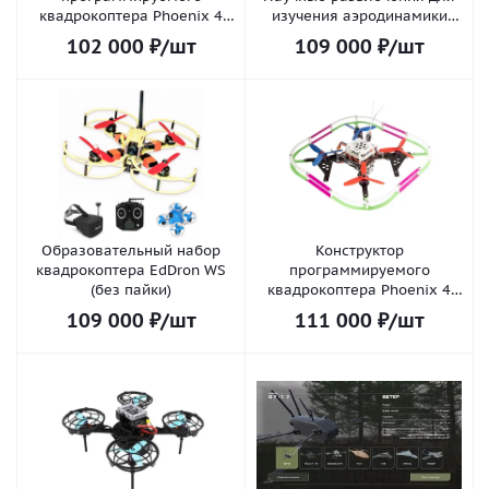
квадрокоптера Phoenix 4
изучения аэродинамики
Standart беcпаячная
полета Квадрокоптер
102 000
₽
/шт
109 000
₽
/шт
комплектация
Расширенный
Образовательный набор
Конструктор
квадрокоптера EdDron WS
программируемого
(без пайки)
квадрокоптера Phoenix 4
Pro
109 000
₽
/шт
111 000
₽
/шт