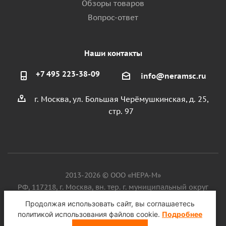
Обзоры товаров
Вопрос-ответ
Наши контакты
+7 495 223-38-09
info@neramsc.ru
г. Москва, ул. Большая Черёмушкинская, д. 25,
стр. 97
2013-2026 © ООО «НЕРА-М»
РФ, 117218, г. Москва, вн. тер. г. муниципальный округ
Котловка, ул. Большая Черёмушкинская, д. 25, стр. 97, ИНН
Продолжая использовать сайт, вы соглашаетесь
9718086924, ОГРН 1187746099750
политикой использования файлов cookie.
Подробнее