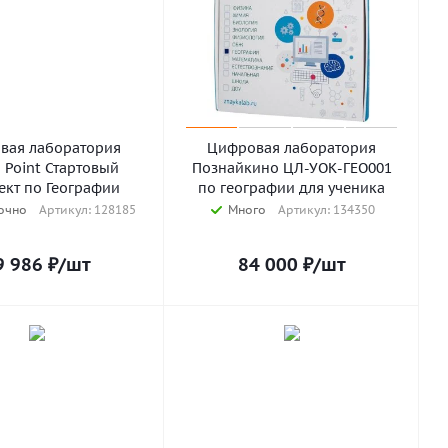
вая лаборатория
Цифровая лаборатория
 Point Стартовый
Познайкино ЦЛ-УОК-ГЕО001
ект по Географии
по географии для ученика
очно
Артикул: 128185
Много
Артикул: 134350
9 986
₽
/шт
84 000
₽
/шт