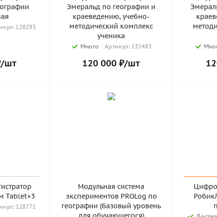
еографии
Эмеральд по географии и
Эмерал
ная
краеведению, учебно-
краев
методический комплекс
методи
икул: 128293
ученика
Много
Артикул: 135483
Мно
₽
/шт
120 000
₽
/шт
12
истратор
Модульная система
Цифро
м Tablet+3
экспериментов PROLog по
Робик
географии (базовый уровень
икул: 128771
для обучающегося)
Достат