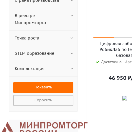
Страна производства
Природоведение (
2
)
Схемотехника (
1
)
Физика (
208
)
В реестре
Физиология (
31
)
Минпромторга
Химия (
156
)
Экология (
66
)
Точка роста
Цифровая лабо
РобикЛаб по Г
STEM образование
базова
Достаточно
Арт
Комплектация
46 950
₽
Сбросить