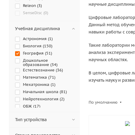
научные дисциплины,
Releon (
3
)
SenseDisc (
0
)
Цифровые лаборатори
Архимед (
0
)
Данный метод обучен
Зарница (
1
)
Учебная дисциплина
навыки работы с со
ЛабДиск (
0
)
Астрономия (
1
)
Наураша (
2
)
Такие лаборатории м
Биология (
150
)
Познайкино (
2
)
анализа эксперимент
География (
51
)
Релаб (
10
)
научных областях.
Дошкольное
Робиклаб (
12
)
образование (
34
)
Естествознание (
36
)
Эмеральд (
2
)
В целом, цифровые л
Математика (
71
)
изучать науку и разви
Мехатроника (
1
)
Начальная школа (
81
)
Нейротехнология (
2
)
По умолчанию
ОБЖ (
17
)
ОБЖ/БЖД (
41
)
Тип устройства
Окружающий мир (
9
)
Основы психологии (
1
)