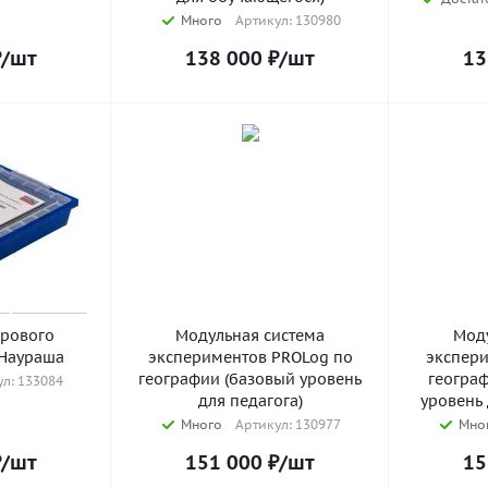
Много
Артикул: 130980
₽
/шт
138 000
₽
/шт
13
рового
Модульная система
Мод
Наураша
экспериментов PROLog по
экспери
географии (базовый уровень
геогра
л: 133084
для педагога)
уровень
Много
Артикул: 130977
Мно
₽
/шт
151 000
₽
/шт
15