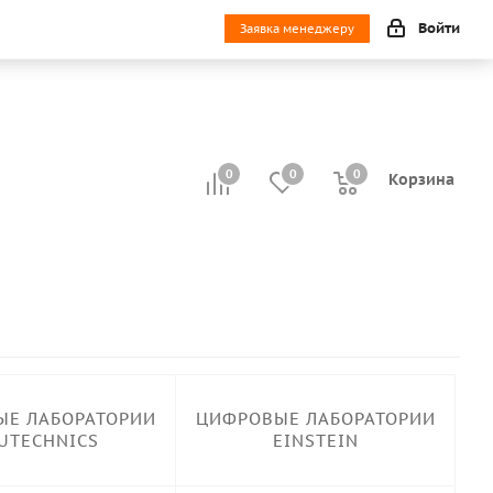
Войти
Заявка менеджеру
0
0
0
0
Корзина
Е ЛАБОРАТОРИИ
ЦИФРОВЫЕ ЛАБОРАТОРИИ
UTECHNICS
EINSTEIN