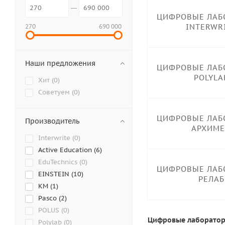
ЦИФРОВЫЕ ЛАБ
INTERWR
270
690 000
Наши предложения
ЦИФРОВЫЕ ЛАБ
POLYLA
Хит (
0
)
Советуем (
0
)
ЦИФРОВЫЕ ЛАБ
Производитель
АРХИМ
Interwrite (
0
)
Active Education (
6
)
EduTechnics (
0
)
ЦИФРОВЫЕ ЛАБ
EINSTEIN (
10
)
РЕЛАБ
KM (
1
)
Pasco (
2
)
POLUS (
0
)
Цифровые лаборато
Polylab (
0
)