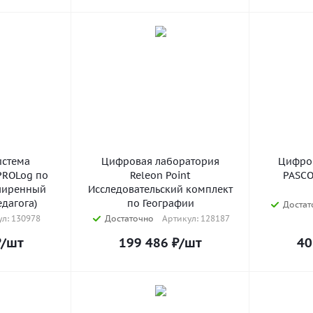
истема
Цифровая лаборатория
Цифро
PROLog по
Releon Point
PASCO [География] д
ширенный
Исследовательский комплект
едагога)
по Географии
Достат
л: 130978
Достаточно
Артикул: 128187
₽
/шт
199 486
₽
/шт
40