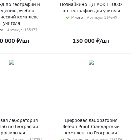
ьд по географии и
Познайкино ЦЛ-УОК-ГЕО002
едению, учебно-
по географии для учителя
ческий комплекс
Много
Артикул: 134349
учителя
го
Артикул: 135477
0 000
₽
/шт
130 000
₽
/шт
вая лаборатория
Цифровая лаборатория
Лаб по Географии
Releon Point Стандартный
профильная
комплект по Географии
очно
Артикул: 128292
Достаточно
Артикул: 128186