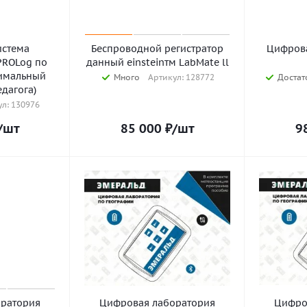
истема
Беспроводной регистратор
Цифрова
PROLog по
данный einsteinтм LabMate ll
имальный
Много
Артикул: 128772
Достат
едагога)
л: 130976
/шт
85 000
₽
/шт
9
ратория
Цифровая лаборатория
Цифро