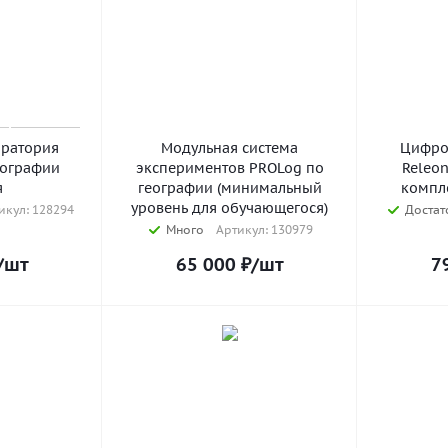
ратория
Модульная система
Цифро
еографии
экспериментов PROLog по
Releon
я
географии (минимальный
компл
уровень для обучающегося)
икул: 128294
Достат
Много
Артикул: 130979
/шт
65 000
₽
/шт
7