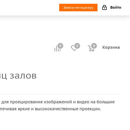
Войти
Заявка менеджеру
0
0
0
0
Корзина
ц залов
е для проецирования изображений и видео на большие
спечивая яркие и высококачественные проекции.