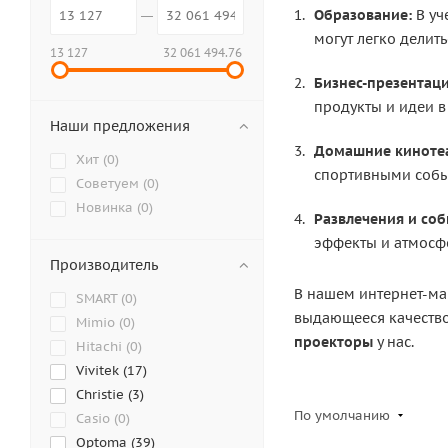
Образование:
В уч
могут легко делит
13 127
32 061 494.76
Бизнес-презентаци
продукты и идеи в
Наши предложения
Домашние киноте
Хит (
0
)
спортивными собы
Советуем (
0
)
Новинка (
0
)
Развлечения и соб
эффекты и атмосф
Производитель
В нашем интернет-ма
SMART (
0
)
выдающееся качество
Mimio (
0
)
проекторы
у нас.
Hitachi (
0
)
Vivitek (
17
)
Christie (
3
)
По умолчанию
Casio (
0
)
Optoma (
39
)