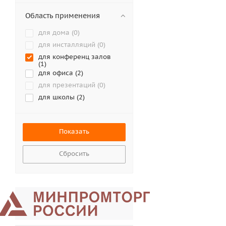
Epson (
4
)
ExellTech (
1
)
Область применения
GDC (
0
)
для дома (
0
)
Hisense (
1
)
для инсталляций (
0
)
InFocus (
25
)
для конференц залов
JVC (
0
)
(
1
)
для офиса (
2
)
MAXELL (
0
)
для презентаций (
0
)
Mitsubishi Electric (
0
)
для школы (
2
)
NexTouch (
1
)
Panasonic (
10
)
Ricoh (
0
)
Roly (
0
)
Sonnoc (
12
)
Сбросить
ViewScreen (
0
)
Viewsonic (
5
)
Xgimi (
0
)
Xiaomi (
0
)