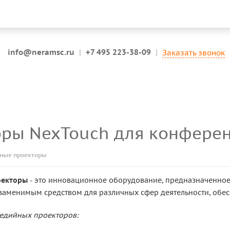
info@neramsc.ru
|
+7 495 223-38-09
|
Заказать звонок
оры NexTouch для конферен
ные проекторы
оекторы
- это инновационное оборудование, предназначенно
езаменимым средством для различных сфер деятельности, обе
едийных проекторов: