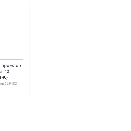
 проектор
ST40
T40)
л: 129482