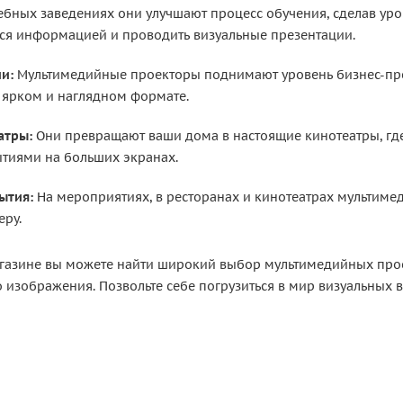
ебных заведениях они улучшают процесс обучения, сделав ур
ься информацией и проводить визуальные презентации.
и:
Мультимедийные проекторы поднимают уровень бизнес-пре
 ярком и наглядном формате.
атры:
Они превращают ваши дома в настоящие кинотеатры, гд
тиями на больших экранах.
ытия:
На мероприятиях, в ресторанах и кинотеатрах мультим
еру.
газине вы можете найти широкий выбор мультимедийных прое
 изображения. Позвольте себе погрузиться в мир визуальных 