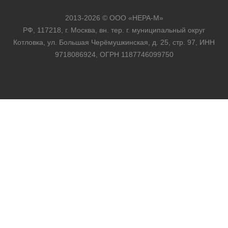
2013-2026 © ООО «НЕРА-М»
РФ, 117218, г. Москва, вн. тер. г. муниципальный округ
Котловка, ул. Большая Черёмушкинская, д. 25, стр. 97, ИНН
9718086924, ОГРН 1187746099750