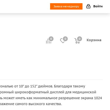
Войти
Заявка менеджеру
0
0
0
0
Корзина
налью от 10” до 152” дюймов. Благодаря такому
 огромный широкоформатный дисплей для медицинской
ель может иметь как минимальное разрешение экрана 1024
ражение самого высокого качества.