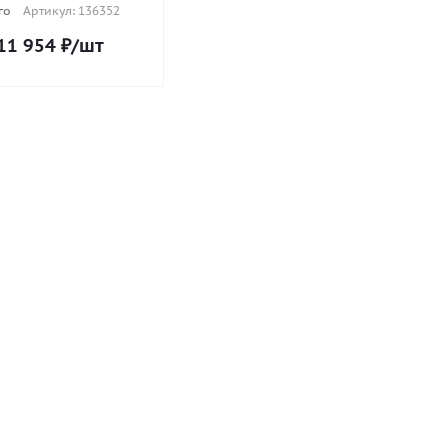
го
Артикул: 136352
11 954
₽
/шт