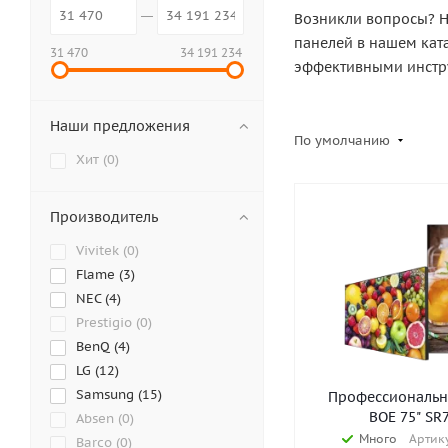
Возникли вопросы? Н
панелей в нашем кат
31 470
34 191 234
эффективными инстру
Наши предложения
По умолчанию
Хит (
0
)
Производитель
Vivitek (
0
)
Flame (
3
)
NEC (
4
)
Prestigio (
0
)
BenQ (
4
)
LG (
12
)
Samsung (
15
)
Профессиональн
BOE 75" SR
Absen (
0
)
Много
Артику
Barco (
0
)