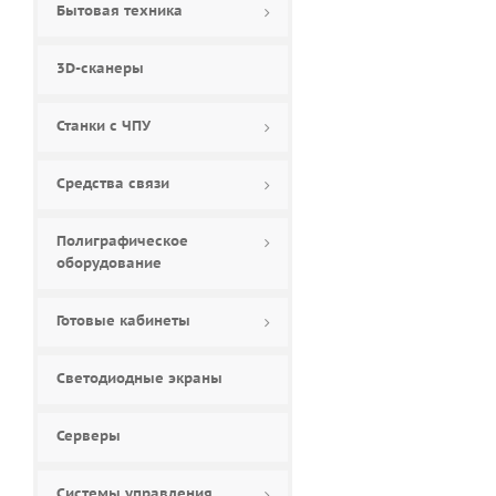
Бытовая техника
84 (
0
)
85 (
0
)
3D-сканеры
86 (
4
)
88 (
0
)
Станки с ЧПУ
90 (
0
)
98 (
2
)
Средства связи
Полиграфическое
оборудование
Готовые кабинеты
Светодиодные экраны
Серверы
Системы управления