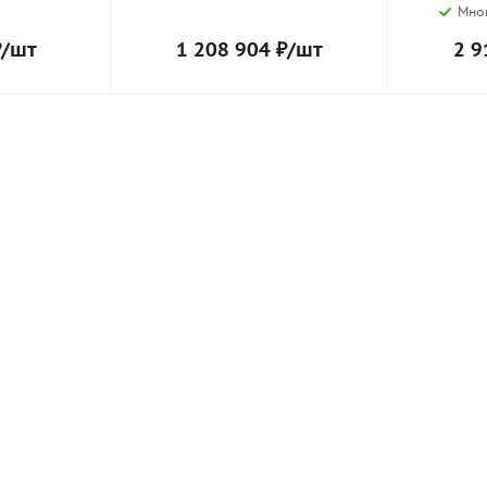
Мно
₽
/шт
1 208 904
₽
/шт
2 9