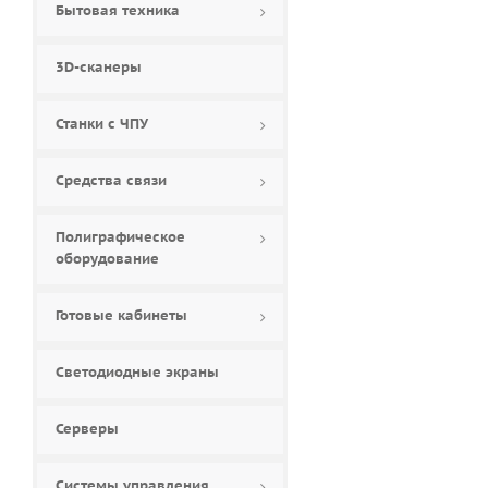
Бытовая техника
84 (
0
)
85 (
0
)
3D-сканеры
86 (
3
)
88 (
0
)
Станки с ЧПУ
90 (
0
)
98 (
0
)
Средства связи
Полиграфическое
оборудование
Готовые кабинеты
Светодиодные экраны
Серверы
Системы управления