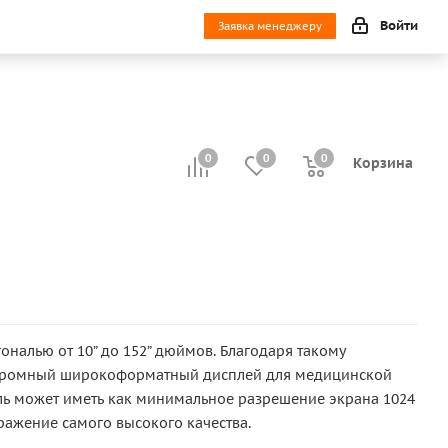
Войти
Заявка менеджеру
0
0
0
0
Корзина
налью от 10” до 152” дюймов. Благодаря такому
 огромный широкоформатный дисплей для медицинской
ель может иметь как минимальное разрешение экрана 1024
ражение самого высокого качества.