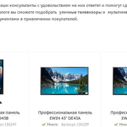
аши консультанты с удовольствием на них ответят и помогут 
алоге вы сможете подобрать
уличные телевизоры
и
мультиме
ментами в привлечении покупателей.
ая панель
Профессиональная панель
Професс
D43B
EWIN 43" DE43A
EW
л: 136247
Много
Артикул: 136209
Мно