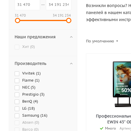
Возникли вопросы? Н
панелей в нашем кат
31 470
34 191 234
эффективными инстру
Наши предложения
По умолчанию
Хит (
0
)
Производитель
Vivitek (
1
)
Flame (
1
)
NEC (
5
)
Prestigio (
3
)
BenQ (
4
)
LG (
18
)
Samsung (
16
)
Профессиональн
EWIN 43" O
Absen (
0
)
Много
Артику
Barco (
0
)