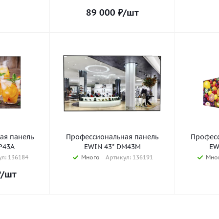
89 000
₽
/шт
ая панель
Профессиональная панель
Професс
P43A
EWIN 43" DM43M
EW
л: 136184
Много
Артикул: 136191
Мно
₽
/шт