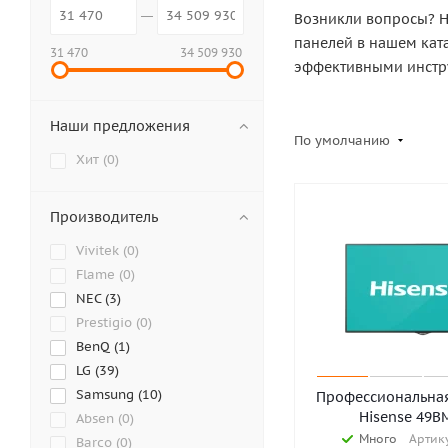
Возникли вопросы? Н
панелей в нашем кат
31 470
34 509 930
эффективными инстру
Наши предложения
По умолчанию
Хит (
0
)
Производитель
Vivitek (
0
)
Flame (
0
)
NEC (
3
)
Prestigio (
0
)
BenQ (
1
)
LG (
39
)
Samsung (
10
)
Профессиональная
Hisense 49B
Absen (
0
)
Много
Артику
Barco (
0
)