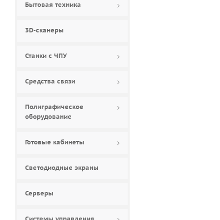
Бытовая техника
84 (
0
)
85 (
0
)
3D-сканеры
86 (
2
)
88 (
0
)
Станки с ЧПУ
90 (
0
)
98 (
0
)
Средства связи
Полиграфическое
оборудование
Готовые кабинеты
Светодиодные экраны
Серверы
Системы управления