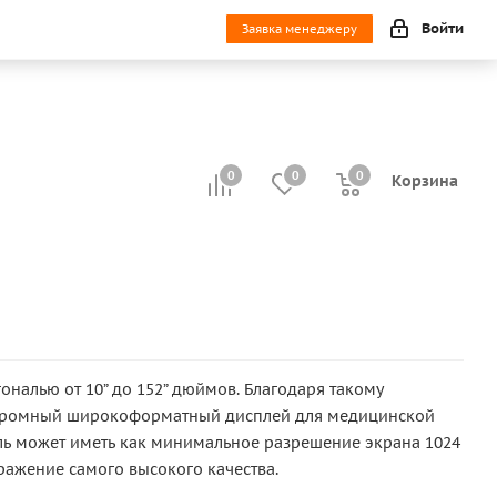
Войти
Заявка менеджеру
0
0
0
0
Корзина
налью от 10” до 152” дюймов. Благодаря такому
 огромный широкоформатный дисплей для медицинской
ель может иметь как минимальное разрешение экрана 1024
ражение самого высокого качества.