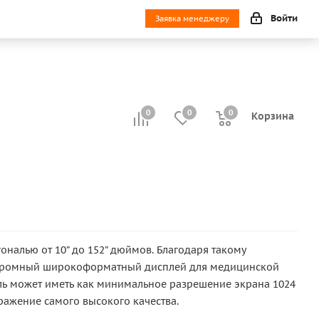
Войти
Заявка менеджеру
0
0
0
0
Корзина
налью от 10” до 152” дюймов. Благодаря такому
 огромный широкоформатный дисплей для медицинской
ель может иметь как минимальное разрешение экрана 1024
ражение самого высокого качества.