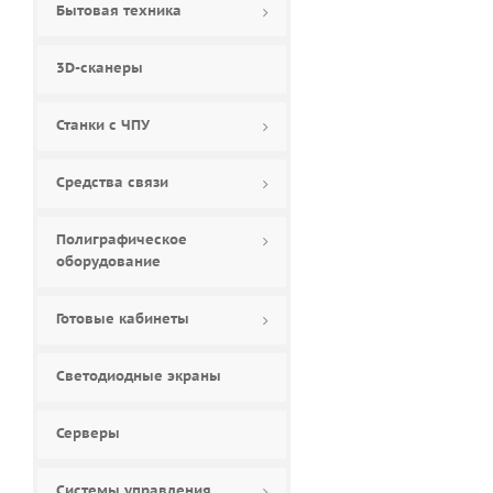
Бытовая техника
84 (
0
)
85 (
0
)
3D-сканеры
86 (
2
)
88 (
0
)
Станки с ЧПУ
90 (
0
)
98 (
5
)
Средства связи
Полиграфическое
оборудование
Готовые кабинеты
Светодиодные экраны
Серверы
Системы управления