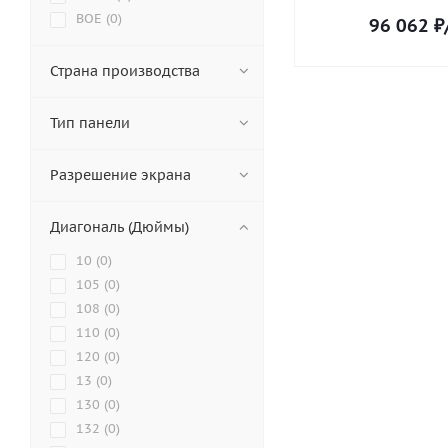
BOE (
0
)
96 062
₽
CleverMic (
0
)
Diello (
0
)
Страна производства
EliteBoard (
0
)
EWIN (
0
)
Тип панели
ExellTech (
0
)
Geckotouch (
0
)
Разрешение экрана
HIKVISION (
0
)
Hisense (
0
)
Диагональ (Дюймы)
HUAWEI (
0
)
Iiyama (
1
)
10 (
0
)
IKAR (
0
)
105 (
0
)
iVi Tech (
0
)
108 (
0
)
Leyard (
0
)
110 (
0
)
LigaSmart (
0
)
120 (
0
)
Lumien (
0
)
13 (
0
)
NexTouch (
0
)
130 (
0
)
Olodim (
0
)
132 (
0
)