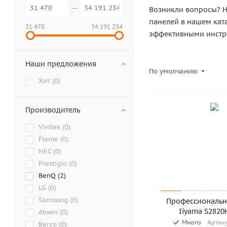
Возникли вопросы? Н
панелей в нашем кат
31 470
34 191 234
эффективными инстру
Наши предложения
По умолчанию
Хит (
0
)
Производитель
Vivitek (
0
)
Flame (
0
)
NEC (
0
)
Prestigio (
0
)
BenQ (
2
)
LG (
0
)
Samsung (
0
)
Профессиональн
Iiyama S2820
Absen (
0
)
Много
Артику
Barco (
0
)