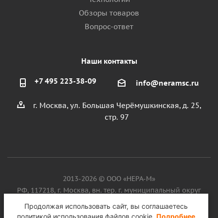
Обзоры товаров
Вопрос-ответ
Наши контакты
+7 495 223-38-09
info@neramsc.ru
г. Москва, ул. Большая Черёмушкинская, д. 25,
стр. 97
2013-2026 © ООО «НЕРА-М»
РФ, 117218, г. Москва, вн. тер. г. муниципальный округ
Котловка, ул. Большая Черёмушкинская, д. 25, стр. 97, ИНН
Продолжая использовать сайт, вы соглашаетесь
9718086924, ОГРН 1187746099750
политикой использования файлов cookie.
Подробнее