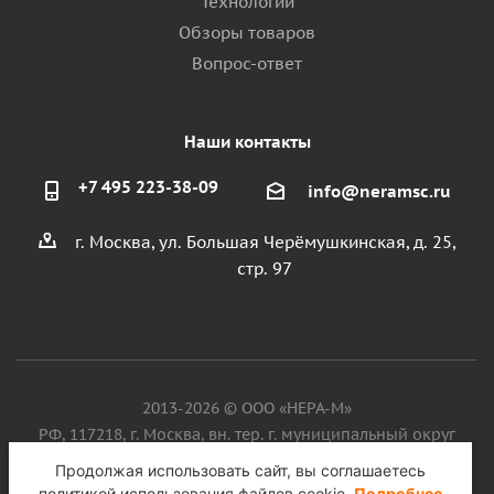
Технологии
Обзоры товаров
Вопрос-ответ
Наши контакты
+7 495 223-38-09
info@neramsc.ru
г. Москва, ул. Большая Черёмушкинская, д. 25,
стр. 97
2013-2026 © ООО «НЕРА-М»
РФ, 117218, г. Москва, вн. тер. г. муниципальный округ
Котловка, ул. Большая Черёмушкинская, д. 25, стр. 97, ИНН
Продолжая использовать сайт, вы соглашаетесь
9718086924, ОГРН 1187746099750
политикой использования файлов cookie.
Подробнее