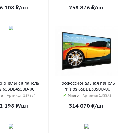
6 108
₽
/шт
258 876
₽
/шт
иональная панель
Профессиональная панель
ps 65BDL4550D/00
Philips 65BDL3050Q/00
го
Артикул: 129854
Много
Артикул: 138872
2 198
₽
/шт
314 070
₽
/шт