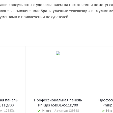
аши консультанты с удовольствием на них ответят и помогут 
алоге вы сможете подобрать
уличные телевизоры
и
мультиме
ментами в привлечении покупателей.
ая панель
Профессиональная панель
Професс
3511Q/00
Philips 65BDL4511D/00
Phili
л: 129836
Много
Артикул: 129848
Мно