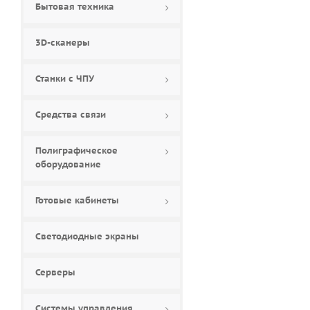
Бытовая техника
84 (
1
)
85 (
0
)
3D-сканеры
86 (
6
)
88 (
0
)
Станки с ЧПУ
90 (
0
)
98 (
4
)
Средства связи
Полиграфическое
оборудование
Готовые кабинеты
Светодиодные экраны
Серверы
Системы управления