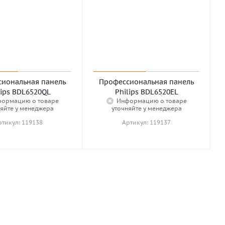
иональная панель
Профессиональная панель
lips BDL6520QL
Philips BDL6520EL
ормацию о товаре
Информацию о товаре
яйте у менеджера
уточняйте у менеджера
ртикул: 119138
Артикул: 119137