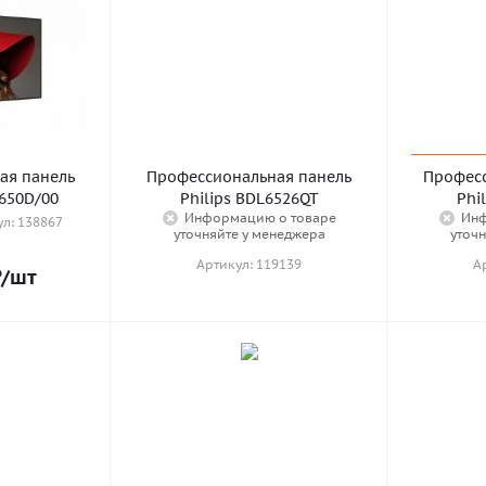
ая панель
Профессиональная панель
Професс
4650D/00
Philips BDL6526QT
Phi
Информацию о товаре
Инф
л: 138867
уточняйте у менеджера
уточн
Артикул: 119139
А
₽
/шт