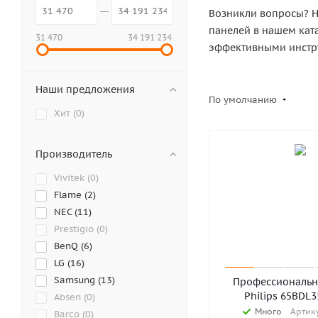
Возникли вопросы? Н
панелей в нашем кат
31 470
34 191 234
эффективными инстру
Наши предложения
По умолчанию
Хит (
0
)
Производитель
Vivitek (
0
)
Flame (
2
)
NEC (
11
)
Prestigio (
0
)
BenQ (
6
)
LG (
16
)
Samsung (
13
)
Профессиональн
Philips 65BDL
Absen (
0
)
Много
Артику
Barco (
0
)