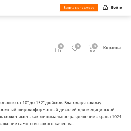
Войти
Заявка менеджеру
0
0
0
0
Корзина
налью от 10” до 152” дюймов. Благодаря такому
 огромный широкоформатный дисплей для медицинской
ель может иметь как минимальное разрешение экрана 1024
ражение самого высокого качества.