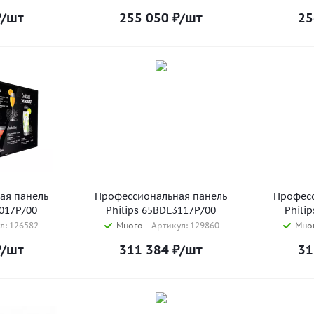
₽
/шт
255 050
₽
/шт
25
ая панель
Профессиональная панель
Професс
3017P/00
Philips 65BDL3117P/00
Phili
л: 126582
Много
Артикул: 129860
Мно
₽
/шт
311 384
₽
/шт
31