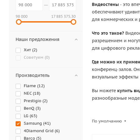
Видеостены
- это вп
обеспечивают удивит
98 000
17 885 375.30
для коммерческих и 
Что это такое?
Видеос
Наши предложения
разрешением и могут
для цифрового рекла
Хит (
2
)
Советуем (
0
)
Где можно их примен
конференц-залов. Он
Производитель
визуальные эффекты 
Flame (
12
)
Вы можете
купить в
NEC (
18
)
разнообразные модел
Prestigio (
2
)
BenQ (
3
)
LG (
65
)
По умолчанию
Samsung (
41
)
4Diamond Grid (
6
)
Barco (
5
)