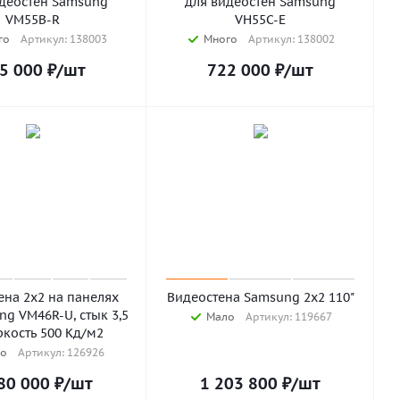
идеостен Samsung
для видеостен Samsung
VM55B-R
VH55C-E
го
Артикул: 138003
Много
Артикул: 138002
5 000
₽
/шт
722 000
₽
/шт
ена 2х2 на панелях
Видеостена Samsung 2х2 110"
ng VM46R-U, стык 3,5
Мало
Артикул: 119667
ркость 500 Кд/м2
о
Артикул: 126926
80 000
₽
/шт
1 203 800
₽
/шт