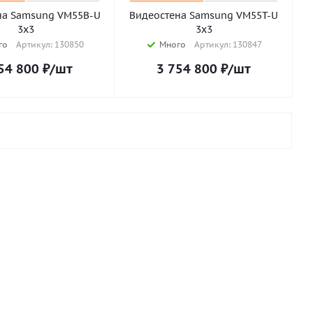
на Samsung VM55B-U
Видеостена Samsung VM55T-U
3х3
3х3
го
Артикул: 130850
Много
Артикул: 130847
54 800
₽
/шт
3 754 800
₽
/шт