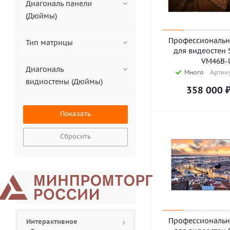
Panasonic (
5
)
Диагональ панели
Philips (
76
)
(Дюймы)
Prestel (
4
)
Sharp (
8
)
Профессиональн
Тип матрицы
Vestel (
4
)
для видеостен
VM46B-
zFlex (
5
)
Диагональ
Много
Артику
видиостены (Дюймы)
358 000
Сбросить
Профессиональн
Интерактивное