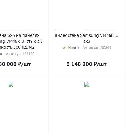
ена 3х3 на панелях
Видеостена Samsung VM46B-U
ng VM46R-U, стык 3,5
3х3
ркость 500 Кд/м2
Много
Артикул: 130844
о
Артикул: 126925
80 000
₽
/шт
3 148 200
₽
/шт