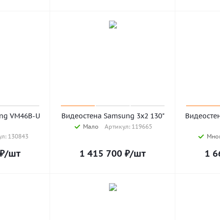
ng VM46B-U
Видеостена Samsung 3x2 130"
Видеосте
Мало
Артикул: 119665
л: 130843
Мно
₽
/шт
1 415 700
₽
/шт
1 6