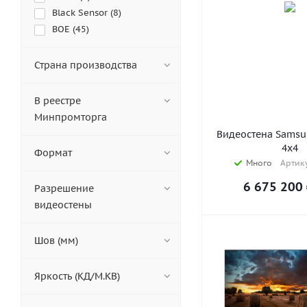
Black Sensor (
8
)
BOE (
45
)
CleverMic (
37
)
Dahua Technology (
8
)
Страна производства
Diello (
14
)
EliteBoard (
41
)
В реестре
EWIN (
7
)
Минпромторга
ExellTech (
18
)
Видеостена Samsu
Geckotouch (
8
)
4х4
Формат
HIKVISION (
32
)
Много
Артику
Hisense (
8
)
6 675 200
Разрешение
IKAR (
33
)
видеостены
iVi Tech (
30
)
LIGA group (
11
)
Шов (мм)
LigaSmart (
30
)
LP Display (
1
)
Яркость (КД/М.КВ)
Lumien (
6
)
NexTouch (
8
)