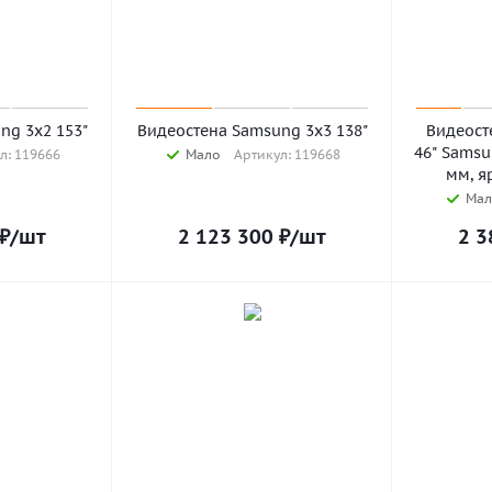
ng 3x2 153"
Видеостена Samsung 3x3 138"
Видеост
46" Samsu
л: 119666
Мало
Артикул: 119668
мм, я
Мал
₽
/шт
2 123 300
₽
/шт
2 3