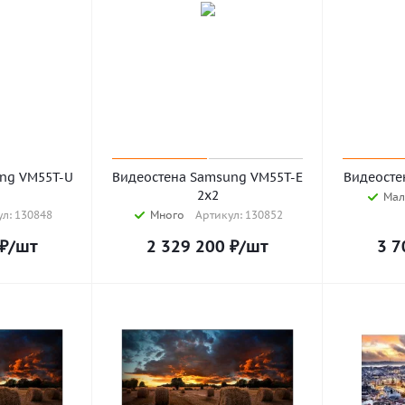
ng VM55T-U
Видеостена Samsung VM55T-E
Видеосте
2х2
Мал
л: 130848
Много
Артикул: 130852
₽
/шт
2 329 200
₽
/шт
3 7