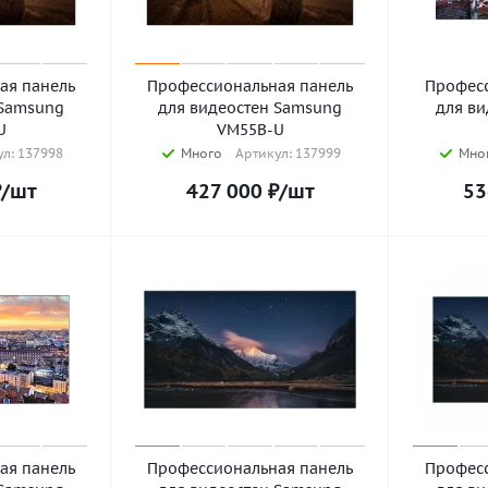
ая панель
Профессиональная панель
Професс
 Samsung
для видеостен Samsung
для в
U
VM55B-U
л: 137998
Много
Артикул: 137999
Мно
₽
/шт
427 000
₽
/шт
53
ая панель
Профессиональная панель
Професс