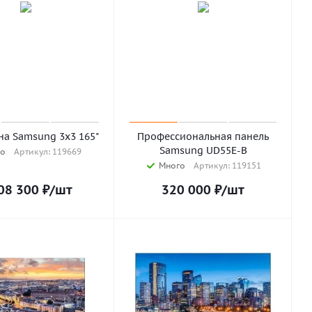
на Samsung 3x3 165"
Профессиональная панель
Samsung UD55E-B
о
Артикул: 119669
Много
Артикул: 119151
08 300
₽
/шт
320 000
₽
/шт