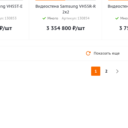
ng VH55T-E
Видеостена Samsung VH55R-R
Видеосте
2х2
л: 130853
Много
Артикул: 130854
Мно
₽
/шт
3 354 800
₽
/шт
3 7
Показать еще
1
2