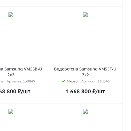
на Samsung VM55B-U
Видеостена Samsung VM55T-U
2х2
2х2
го
Артикул: 130849
Много
Артикул: 130846
68 800
₽
/шт
1 668 800
₽
/шт