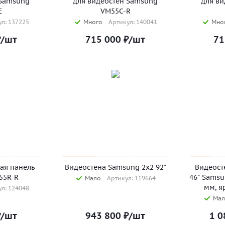
 Samsung
для видеостен Samsung
для в
E
VM55C-R
л: 137225
Много
Артикул: 140041
Мно
₽
/шт
715 000
₽
/шт
71
ая панель
Видеостена Samsung 2x2 92"
Видеост
55R-R
46" Samsu
Мало
Артикул: 119664
мм, я
л: 124048
Мал
₽
/шт
943 800
₽
/шт
1 0